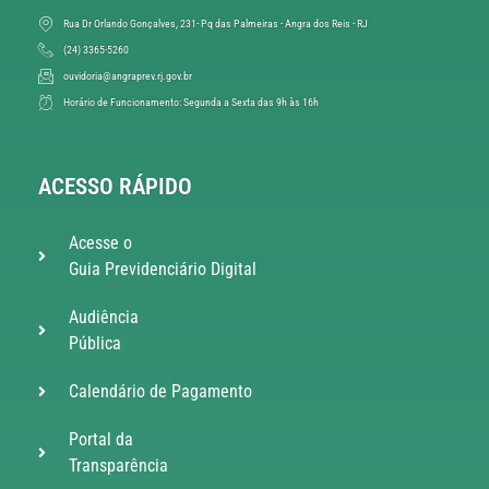
Rua Dr Orlando Gonçalves, 231- Pq das Palmeiras - Angra dos Reis - RJ
(24) 3365-5260
ouvidoria@angraprev.rj.gov.br
Horário de Funcionamento: Segunda a Sexta das 9h às 16h
ACESSO RÁPIDO
Acesse o
Guia Previdenciário Digital
Audiência
Pública
Calendário de Pagamento
Portal da
Transparência