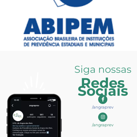
Siga nossas
Redes
Sociais
/angraprev
/angraprev