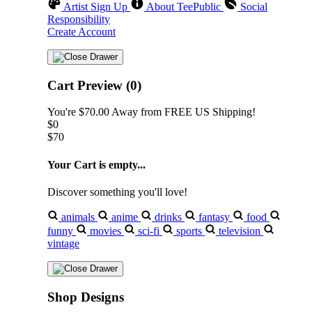
Artist Sign Up
About TeePublic
Social
Responsibility
Create Account
Cart Preview (0)
You're
$70.00
Away from
FREE US Shipping!
$0
$70
Your Cart is empty...
Discover something you'll love!
animals
anime
drinks
fantasy
food
funny
movies
sci-fi
sports
television
vintage
Shop Designs