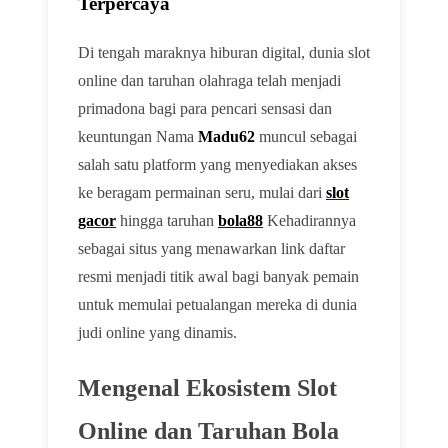
Terpercaya
Di tengah maraknya hiburan digital, dunia slot
online dan taruhan olahraga telah menjadi
primadona bagi para pencari sensasi dan
keuntungan Nama
Madu62
muncul sebagai
salah satu platform yang menyediakan akses
ke beragam permainan seru, mulai dari
slot
gacor
hingga taruhan
bola88
Kehadirannya
sebagai situs yang menawarkan link daftar
resmi menjadi titik awal bagi banyak pemain
untuk memulai petualangan mereka di dunia
judi online yang dinamis.
Mengenal Ekosistem Slot
Online dan Taruhan Bola