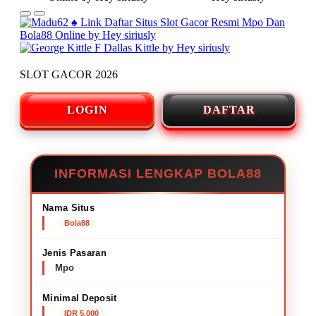
SLOT GACOR 2026
LOGIN
DAFTAR
INFORMASI LENGKAP BOLA88
Nama Situs
Bola88
Jenis Pasaran
Mpo
Minimal Deposit
IDR 5,000