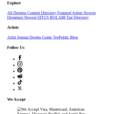
Explore
All Designs
Content Directory
Featured Artists
Newest
Designers
Newest SITUS BOLA88
Tag Directory
Artists
Artist Signup
Design Guide
TeePublic Blog
Follow Us
We Accept