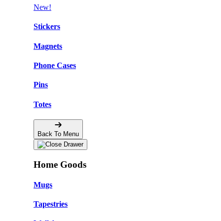
New!
Stickers
Magnets
Phone Cases
Pins
Totes
Back To Menu
Home Goods
Mugs
Tapestries