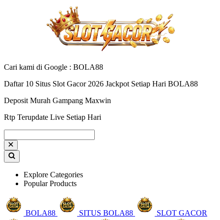
Cari kami di Google : BOLA88
Daftar 10 Situs Slot Gacor 2026 Jackpot Setiap Hari BOLA88
Deposit Murah Gampang Maxwin
Rtp Terupdate Live Setiap Hari
Explore Categories
Popular Products
BOLA88
SITUS BOLA88
SLOT GACOR