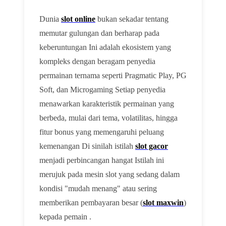
Dunia
slot online
bukan sekadar tentang
memutar gulungan dan berharap pada
keberuntungan Ini adalah ekosistem yang
kompleks dengan beragam penyedia
permainan ternama seperti Pragmatic Play, PG
Soft, dan Microgaming Setiap penyedia
menawarkan karakteristik permainan yang
berbeda, mulai dari tema, volatilitas, hingga
fitur bonus yang memengaruhi peluang
kemenangan Di sinilah istilah
slot gacor
menjadi perbincangan hangat Istilah ini
merujuk pada mesin slot yang sedang dalam
kondisi "mudah menang" atau sering
memberikan pembayaran besar (
slot maxwin
)
kepada pemain .