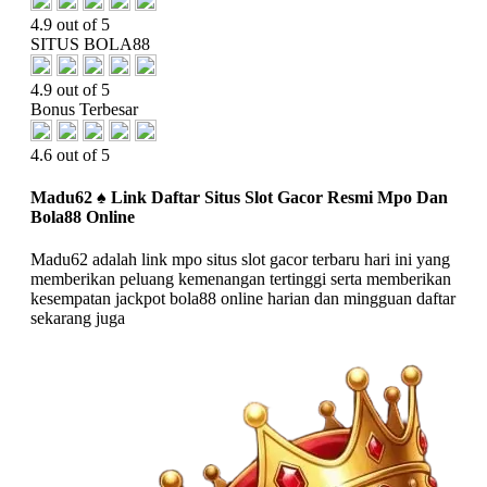
4.9 out of 5
SITUS BOLA88
4.9 out of 5
Bonus Terbesar
4.6 out of 5
Madu62 ♠ Link Daftar Situs Slot Gacor Resmi Mpo Dan
Bola88 Online
Madu62 adalah link mpo situs slot gacor terbaru hari ini yang
memberikan peluang kemenangan tertinggi serta memberikan
kesempatan jackpot bola88 online harian dan mingguan daftar
sekarang juga