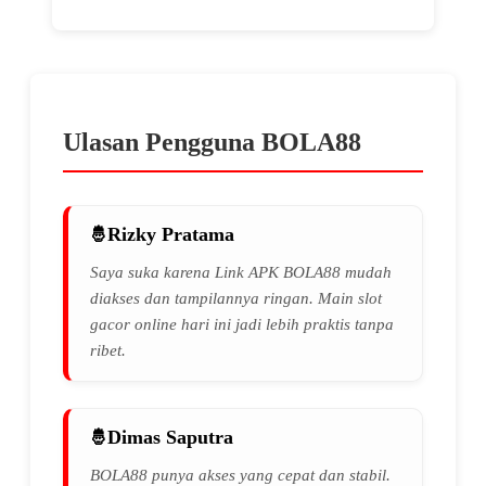
Ulasan Pengguna BOLA88
Rizky Pratama
Saya suka karena Link APK BOLA88 mudah
diakses dan tampilannya ringan. Main slot
gacor online hari ini jadi lebih praktis tanpa
ribet.
Dimas Saputra
BOLA88 punya akses yang cepat dan stabil.