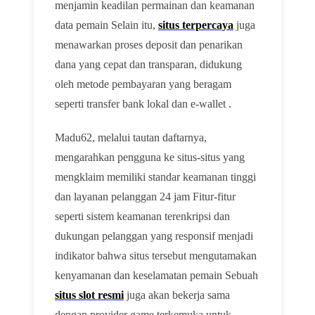
menjamin keadilan permainan dan keamanan
data pemain Selain itu,
situs terpercaya
juga
menawarkan proses deposit dan penarikan
dana yang cepat dan transparan, didukung
oleh metode pembayaran yang beragam
seperti transfer bank lokal dan e-wallet .
Madu62, melalui tautan daftarnya,
mengarahkan pengguna ke situs-situs yang
mengklaim memiliki standar keamanan tinggi
dan layanan pelanggan 24 jam Fitur-fitur
seperti sistem keamanan terenkripsi dan
dukungan pelanggan yang responsif menjadi
indikator bahwa situs tersebut mengutamakan
kenyamanan dan keselamatan pemain Sebuah
situs slot resmi
juga akan bekerja sama
dengan provider game terkemuka untuk