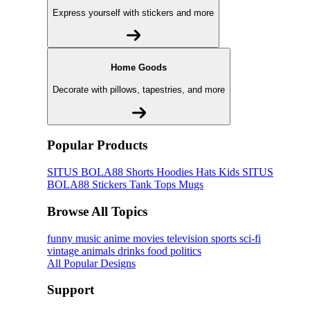
Express yourself with stickers and more
Home Goods
Decorate with pillows, tapestries, and more
Popular Products
SITUS BOLA88
Shorts
Hoodies
Hats
Kids SITUS
BOLA88
Stickers
Tank Tops
Mugs
Browse All Topics
funny
music
anime
movies
television
sports
sci-fi
vintage
animals
drinks
food
politics
All Popular Designs
Support