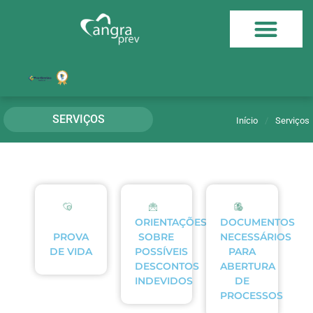
SERVIÇOS
Início
/
Serviços
ORIENTAÇÕES
DOCUMENTOS
PROVA
SOBRE
NECESSÁRIOS
DE VIDA
POSSÍVEIS
PARA
DESCONTOS
ABERTURA
INDEVIDOS
DE
PROCESSOS