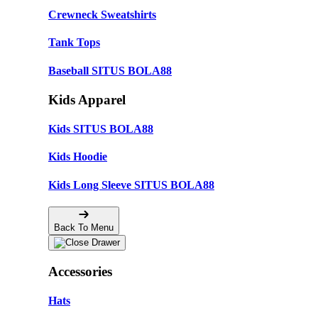
Crewneck Sweatshirts
Tank Tops
Baseball SITUS BOLA88
Kids Apparel
Kids SITUS BOLA88
Kids Hoodie
Kids Long Sleeve SITUS BOLA88
Back To Menu
Accessories
Hats