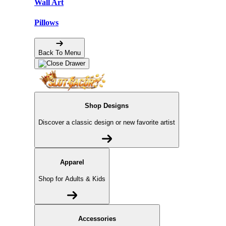
Wall Art
Pillows
Back To Menu
Shop Designs
Discover a classic design or new favorite artist
Apparel
Shop for Adults & Kids
Accessories