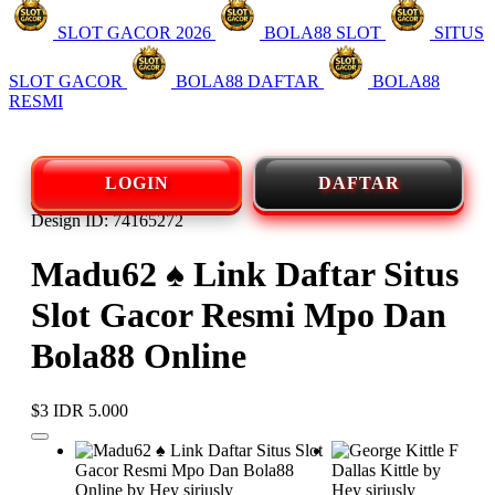
SLOT GACOR 2026
BOLA88 SLOT
SITUS
SLOT GACOR
BOLA88 DAFTAR
BOLA88
RESMI
LOGIN
DAFTAR
Design ID: 74165272
Madu62 ♠ Link Daftar Situs
Slot Gacor Resmi Mpo Dan
Bola88 Online
$3
IDR 5.000