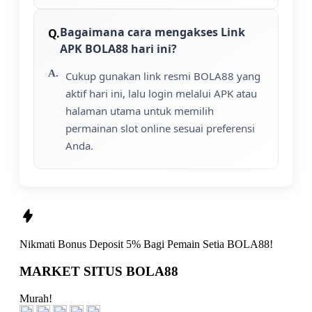
Bagaimana cara mengakses Link
APK BOLA88 hari ini?
Cukup gunakan link resmi BOLA88 yang
aktif hari ini, lalu login melalui APK atau
halaman utama untuk memilih
permainan slot online sesuai preferensi
Anda.
Nikmati
Bonus Deposit 5%
Bagi Pemain Setia
BOLA88!
MARKET SITUS BOLA88
Murah!