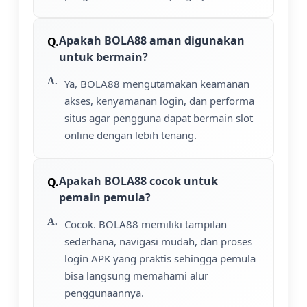
Apakah BOLA88 aman digunakan
untuk bermain?
Ya, BOLA88 mengutamakan keamanan
akses, kenyamanan login, dan performa
situs agar pengguna dapat bermain slot
online dengan lebih tenang.
Apakah BOLA88 cocok untuk
pemain pemula?
Cocok. BOLA88 memiliki tampilan
sederhana, navigasi mudah, dan proses
login APK yang praktis sehingga pemula
bisa langsung memahami alur
penggunaannya.