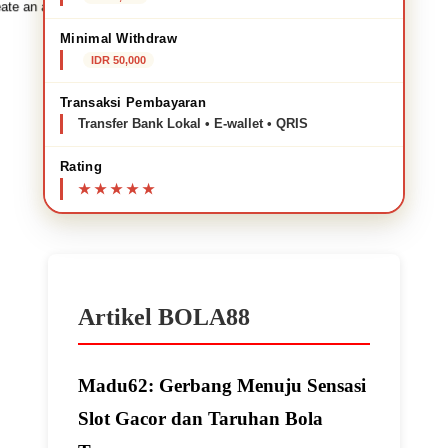
ate an account to favorite this design!
Minimal Withdraw
IDR 50,000
Transaksi Pembayaran
Transfer Bank Lokal • E-wallet • QRIS
Rating
Artikel BOLA88
Madu62: Gerbang Menuju Sensasi
Slot Gacor dan Taruhan Bola