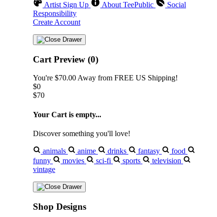
Artist Sign Up
About TeePublic
Social
Responsibility
Create Account
Cart Preview (0)
You're
$70.00
Away from
FREE US Shipping!
$0
$70
Your Cart is empty...
Discover something you'll love!
animals
anime
drinks
fantasy
food
funny
movies
sci-fi
sports
television
vintage
Shop Designs