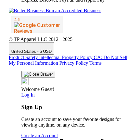
© TP Apparel LLC 2012 - 2025
United States - $ USD
Product Safety
Intellectual Property Policy
CA: Do Not Sell
My Personal Information
Privacy Policy
Terms
Welcome Guest!
Log In
Sign Up
Create an account to save your favorite designs for
viewing anytime, on any device.
Create an Account