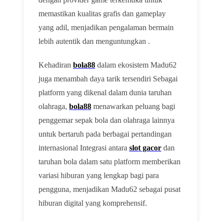
memastikan kualitas grafis dan gameplay
yang adil, menjadikan pengalaman bermain
lebih autentik dan menguntungkan .
Kehadiran
bola88
dalam ekosistem Madu62
juga menambah daya tarik tersendiri Sebagai
platform yang dikenal dalam dunia taruhan
olahraga,
bola88
menawarkan peluang bagi
penggemar sepak bola dan olahraga lainnya
untuk bertaruh pada berbagai pertandingan
internasional Integrasi antara
slot gacor
dan
taruhan bola dalam satu platform memberikan
variasi hiburan yang lengkap bagi para
pengguna, menjadikan Madu62 sebagai pusat
hiburan digital yang komprehensif.