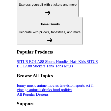
Express yourself with stickers and more
Home Goods
Decorate with pillows, tapestries, and more
Popular Products
SITUS BOLA88
Shorts
Hoodies
Hats
Kids SITUS
BOLA88
Stickers
Tank Tops
Mugs
Browse All Topics
funny
music
anime
movies
television
sports
sci-fi
vintage
animals
drinks
food
politics
All Popular Designs
Support