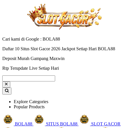
Cari kami di Google : BOLA88
Daftar 10 Situs Slot Gacor 2026 Jackpot Setiap Hari BOLA88
Deposit Murah Gampang Maxwin
Rtp Terupdate Live Setiap Hari
Explore Categories
Popular Products
BOLA88
SITUS BOLA88
SLOT GACOR