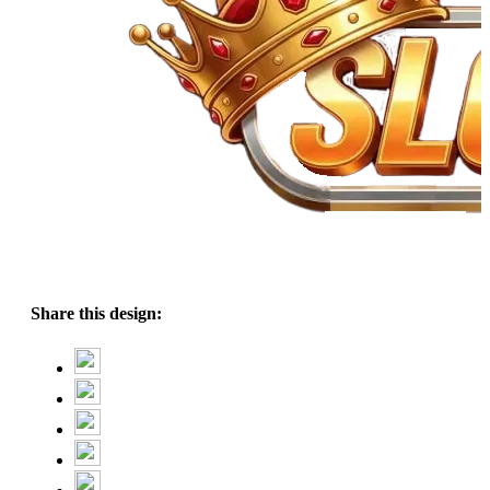
Share this design: