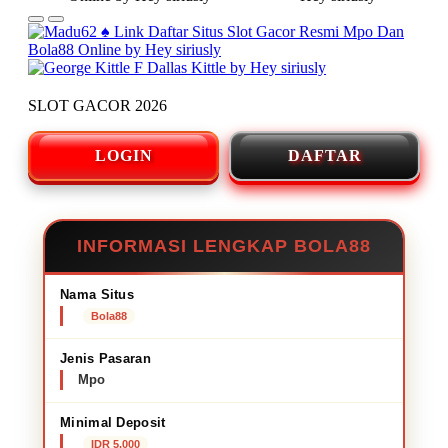
SLOT GACOR 2026
LOGIN
DAFTAR
INFORMASI LENGKAP BOLA88
Nama Situs
Bola88
Jenis Pasaran
Mpo
Minimal Deposit
IDR 5,000