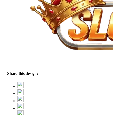
Share this design: