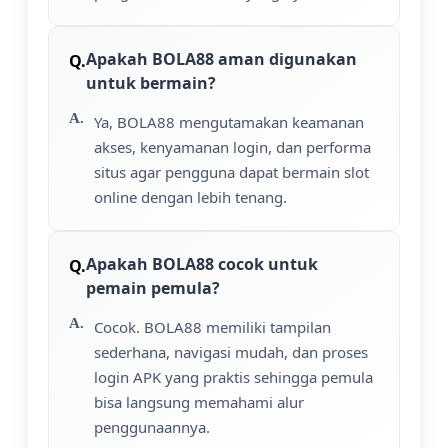
Apakah BOLA88 aman digunakan
untuk bermain?
Ya, BOLA88 mengutamakan keamanan
akses, kenyamanan login, dan performa
situs agar pengguna dapat bermain slot
online dengan lebih tenang.
Apakah BOLA88 cocok untuk
pemain pemula?
Cocok. BOLA88 memiliki tampilan
sederhana, navigasi mudah, dan proses
login APK yang praktis sehingga pemula
bisa langsung memahami alur
penggunaannya.