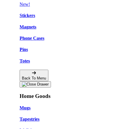
New!
Stickers
Magnets
Phone Cases
Pins
Totes
Back To Menu
Home Goods
Mugs
Tapestries