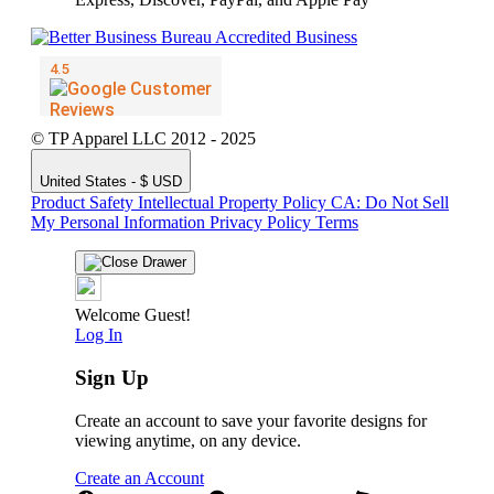
© TP Apparel LLC 2012 - 2025
United States - $ USD
Product Safety
Intellectual Property Policy
CA: Do Not Sell
My Personal Information
Privacy Policy
Terms
Welcome Guest!
Log In
Sign Up
Create an account to save your favorite designs for
viewing anytime, on any device.
Create an Account