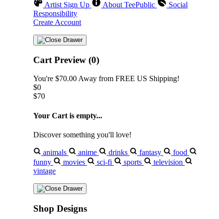
Artist Sign Up
About TeePublic
Social
Responsibility
Create Account
Cart Preview (0)
You're
$70.00
Away from
FREE US Shipping!
$0
$70
Your Cart is empty...
Discover something you'll love!
animals
anime
drinks
fantasy
food
funny
movies
sci-fi
sports
television
vintage
Shop Designs