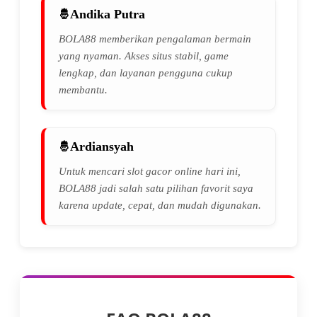
Andika Putra
BOLA88 memberikan pengalaman bermain
yang nyaman. Akses situs stabil, game
lengkap, dan layanan pengguna cukup
membantu.
Ardiansyah
Untuk mencari slot gacor online hari ini,
BOLA88 jadi salah satu pilihan favorit saya
karena update, cepat, dan mudah digunakan.