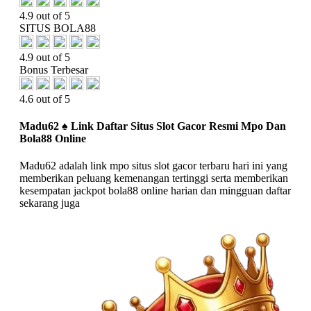
4.9 out of 5
SITUS BOLA88
4.9 out of 5
Bonus Terbesar
4.6 out of 5
Madu62 ♠ Link Daftar Situs Slot Gacor Resmi Mpo Dan
Bola88 Online
Madu62 adalah link mpo situs slot gacor terbaru hari ini yang
memberikan peluang kemenangan tertinggi serta memberikan
kesempatan jackpot bola88 online harian dan mingguan daftar
sekarang juga