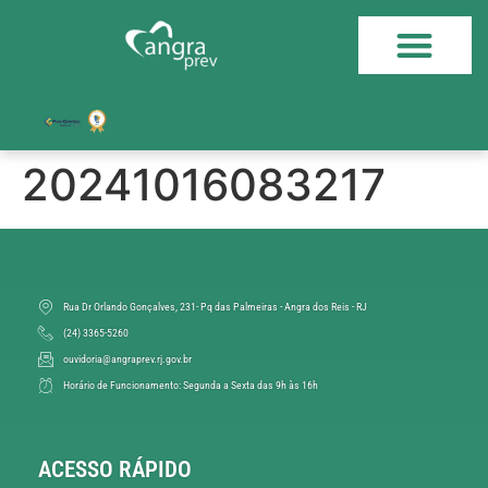
20241016083217
Rua Dr Orlando Gonçalves, 231- Pq das Palmeiras - Angra dos Reis - RJ
(24) 3365-5260
ouvidoria@angraprev.rj.gov.br
Horário de Funcionamento: Segunda a Sexta das 9h às 16h
ACESSO RÁPIDO