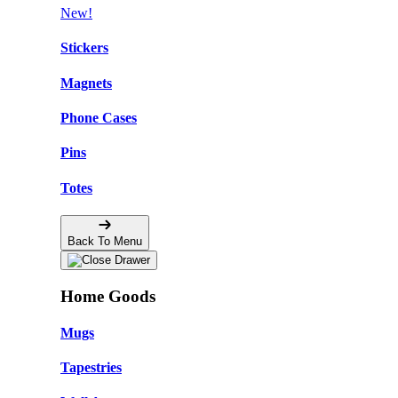
New!
Stickers
Magnets
Phone Cases
Pins
Totes
Back To Menu
Home Goods
Mugs
Tapestries