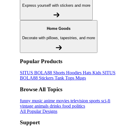
Express yourself with stickers and more
Home Goods
Decorate with pillows, tapestries, and more
Popular Products
SITUS BOLA88
Shorts
Hoodies
Hats
Kids SITUS
BOLA88
Stickers
Tank Tops
Mugs
Browse All Topics
funny
music
anime
movies
television
sports
sci-fi
vintage
animals
drinks
food
politics
All Popular Designs
Support