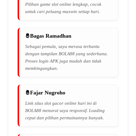
Pilihan game slot online lengkap, cocok
untuk cari peluang maxwin setiap hari.
Bagas Ramadhan
Sebagai pemula, saya merasa terbantu
dengan tampilan BOLA88 yang sederhana.
Proses login APK juga mudah dan tidak
membingungkan.
Fajar Nugroho
Link situs slot gacor online hari ini di
BOLA88 menurut saya responsif. Loading
cepat dan pilihan permainannya banyak.