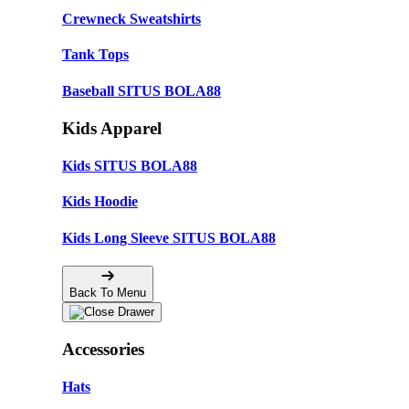
Crewneck Sweatshirts
Tank Tops
Baseball SITUS BOLA88
Kids Apparel
Kids SITUS BOLA88
Kids Hoodie
Kids Long Sleeve SITUS BOLA88
Back To Menu
Accessories
Hats