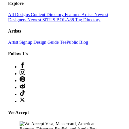
Explore
All Designs
Content Directory
Featured Artists
Newest
Designers
Newest SITUS BOLA88
Tag Directory
Artists
Artist Signup
Design Guide
TeePublic Blog
Follow Us
We Accept