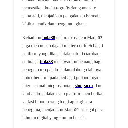
memastikan kualitas grafis dan gameplay
yang adil, menjadikan pengalaman bermain
lebih autentik dan menguntungkan .
Kehadiran
bola88
dalam ekosistem Madu62
juga menambah daya tarik tersendiri Sebagai
platform yang dikenal dalam dunia taruhan
olahraga,
bola88
menawarkan peluang bagi
penggemar sepak bola dan olahraga lainnya
untuk bertaruh pada berbagai pertandingan
internasional Integrasi antara
slot gacor
dan
taruhan bola dalam satu platform memberikan
variasi hiburan yang lengkap bagi para
pengguna, menjadikan Madu62 sebagai pusat
hiburan digital yang komprehensif.