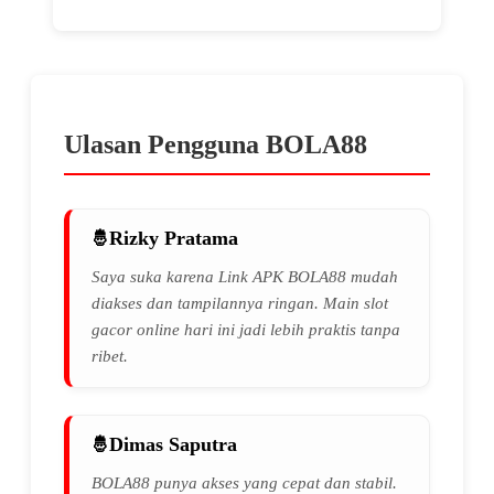
Ulasan Pengguna BOLA88
Rizky Pratama
Saya suka karena Link APK BOLA88 mudah
diakses dan tampilannya ringan. Main slot
gacor online hari ini jadi lebih praktis tanpa
ribet.
Dimas Saputra
BOLA88 punya akses yang cepat dan stabil.