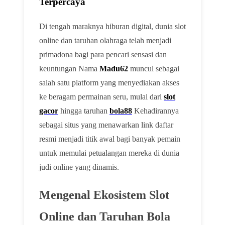
Terpercaya
Di tengah maraknya hiburan digital, dunia slot
online dan taruhan olahraga telah menjadi
primadona bagi para pencari sensasi dan
keuntungan Nama
Madu62
muncul sebagai
salah satu platform yang menyediakan akses
ke beragam permainan seru, mulai dari
slot
gacor
hingga taruhan
bola88
Kehadirannya
sebagai situs yang menawarkan link daftar
resmi menjadi titik awal bagi banyak pemain
untuk memulai petualangan mereka di dunia
judi online yang dinamis.
Mengenal Ekosistem Slot
Online dan Taruhan Bola